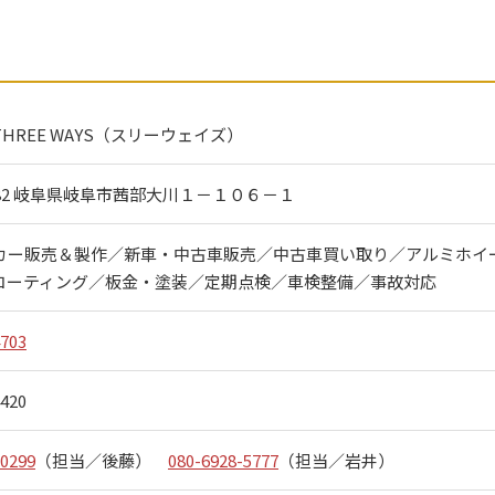
HREE WAYS（スリーウェイズ）
8282 岐阜県岐阜市茜部大川１－１０６－１
カー販売＆製作／新車・中古車販売／中古車買い取り／アルミホイ
コーティング／板金・塗装／定期点検／車検整備／事故対応
4703
4420
-0299
（担当／後藤）
080-6928-5777
（担当／岩井）